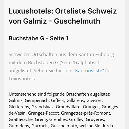
Luxushotels: Ortsliste Schweiz
von Galmiz - Guschelmuth
Buchstabe G - Seite 1
Schweizer Ortschaften aus dem Kanton Fribourg
mit dem Buchstaben G (Seite 1) alphatisch
aufgelistet. Sehen Sie hier die
"Kantonsliste"
für
Luxushotels.
Untenstehend sind folgende Ortschaften augelistet:
Galmiz, Gempenach, Giffers, Gillarens, Givisiez,
Gletterens, Grandsivaz, Grandvillard, Granges, Granges-
de-Vesin, Granges-Paccot, Grangettes-près-Romont,
Grattavache, Greng, Grenilles, Grolley, Gruyères,
Gumefens, Gurmels, Guschelmuth, welche Sie durch