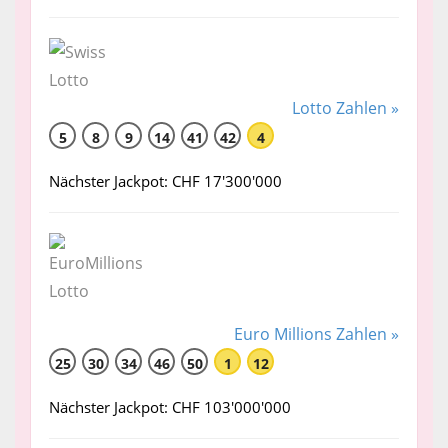
Lotto Zahlen »
5
8
9
14
41
42
4
Nächster Jackpot: CHF 17'300'000
Euro Millions Zahlen »
25
30
34
46
50
1
12
Nächster Jackpot: CHF 103'000'000