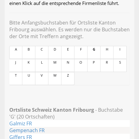
einen Klick auf die entsprechende Firmenliste führt.
Bitte Anfangsbuchstaben für Ortsliste Kanton
Fribourg auswählen. Es werden nur die Buchstaben
der Orte mit Treffern angezeigt.
A
B
C
D
E
F
G
H
I
J
K
L
M
N
O
P
R
S
T
U
V
W
Z
Ortsliste Schweiz Kanton Fribourg
- Buchstabe
'G' (20 Ortschaften)
Galmiz FR
Gempenach FR
Giffers FR