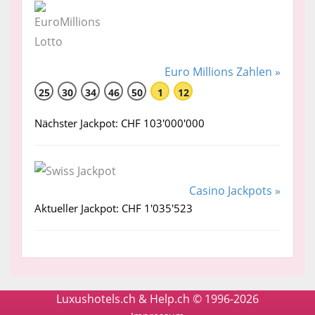
Euro Millions Zahlen »
25
30
34
46
50
1
12
Nächster Jackpot: CHF 103'000'000
Casino Jackpots »
Aktueller Jackpot: CHF 1'035'523
Luxushotels.ch & Help.ch © 1996-2026