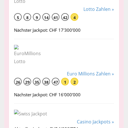
Lotto Zahlen »
5
8
9
14
41
42
4
Nächster Jackpot: CHF 17'300'000
Euro Millions Zahlen »
26
29
35
38
47
1
2
Nächster Jackpot: CHF 16'000'000
Casino Jackpots »