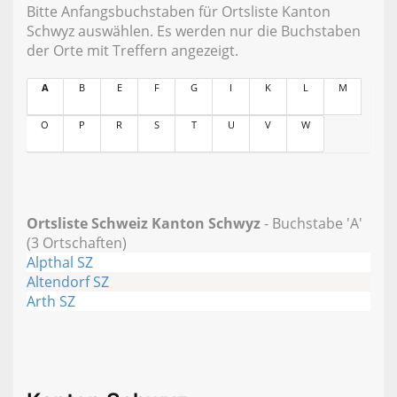
Bitte Anfangsbuchstaben für Ortsliste Kanton
Schwyz auswählen. Es werden nur die Buchstaben
der Orte mit Treffern angezeigt.
A
B
E
F
G
I
K
L
M
O
P
R
S
T
U
V
W
Ortsliste Schweiz Kanton Schwyz
- Buchstabe 'A'
(3 Ortschaften)
Alpthal SZ
Altendorf SZ
Arth SZ