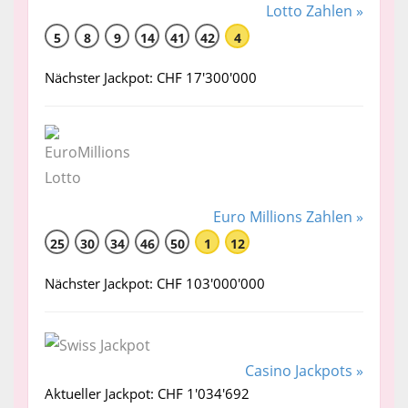
Lotto Zahlen »
5
8
9
14
41
42
4
Nächster Jackpot: CHF 17'300'000
Euro Millions Zahlen »
25
30
34
46
50
1
12
Nächster Jackpot: CHF 103'000'000
Casino Jackpots »
Aktueller Jackpot: CHF 1'034'692