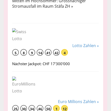
Mitten im Hochsommer: Grossflächiger
Stromausfall im Raum Stäfa ZH »
Lotto Zahlen »
5
8
9
14
41
42
4
Nächster Jackpot: CHF 17'300'000
Euro Millions Zahlen »
25
30
34
46
50
1
12