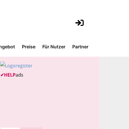
ngebot
Preise
Für Nutzer
Partner
✔
HELP
ads