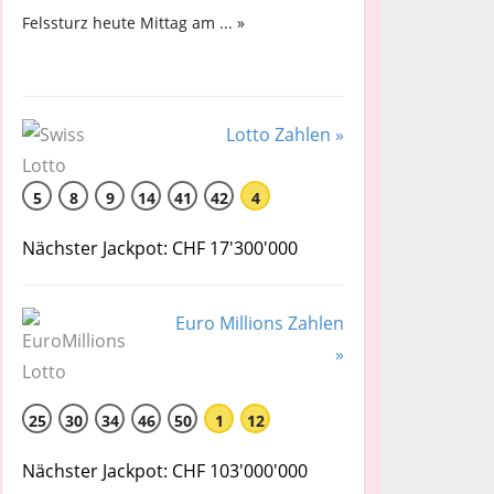
Felssturz heute Mittag am ... »
Lotto Zahlen »
5
8
9
14
41
42
4
Nächster Jackpot: CHF 17'300'000
Euro Millions Zahlen
»
25
30
34
46
50
1
12
Nächster Jackpot: CHF 103'000'000