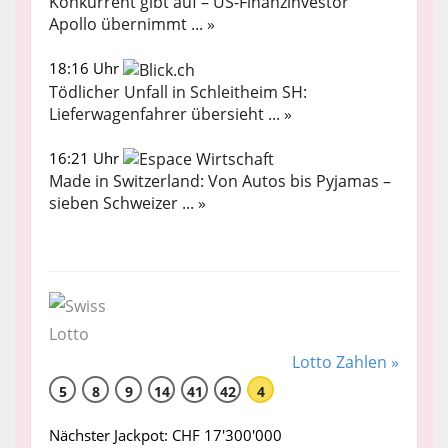
Konkurrent gibt auf – US-Finanzinvestor
Apollo übernimmt ... »
18:16 Uhr
Tödlicher Unfall in Schleitheim SH:
Lieferwagenfahrer übersieht ... »
16:21 Uhr
Made in Switzerland: Von Autos bis Pyjamas –
sieben Schweizer ... »
Lotto Zahlen »
5
8
9
14
41
42
4
Nächster Jackpot: CHF 17'300'000